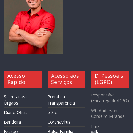
Acesso
Acesso aos
D. Pessoais
Rápido
Serviços
(LGPD)
Responsável
Secretarias e
Portal da
(Encarregado/DPO)
Órgãos
Transparência
Will Anderson
Diário Oficial
e-Sic
Cordeiro Miranda
Bandeira
Coranavírus
Email:
Brasão
Bolsa Família
will-