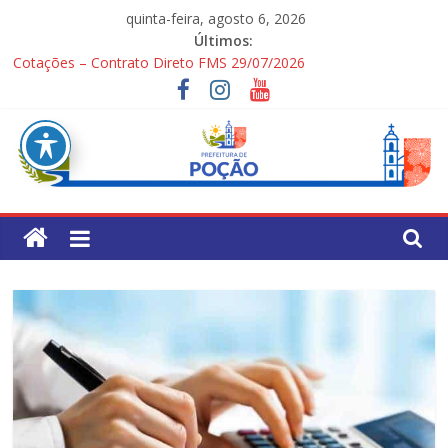
Pular
quinta-feira, agosto 6, 2026
para
Últimos:
o
Cotações – Contrato Direto FMS 29/07/2026
conteúdo
PONTOS TURÍSTICOS DE POÇÃO
Processo Seletivo Simplificado para Gestores Escolares da Rede
Municipal
1ª Festa dos Pais
Processo Seletivo Simplificado Secretaria de Saúde
Pref.
Mun.
de
Poção