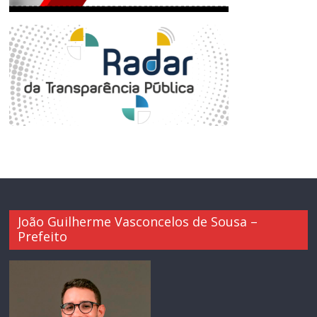
João Guilherme Vasconcelos de Sousa –
Prefeito