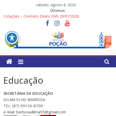
Pular
sábado, agosto 8, 2026
para
Últimos:
o
Cotações – Contrato Direto FMS 29/07/2026
conteúdo
PONTOS TURÍSTICOS DE POÇÃO
Processo Seletivo Simplificado para Gestores Escolares da Rede
Municipal
1ª Festa dos Pais
Processo Seletivo Simplificado Secretaria de Saúde
Pref.
Mun.
Educação
de
SECRETÁRIA DE EDUCAÇÃO
Poção
DILMA ELIAS BARBOSA
TEL: (87) 99136-8700
e-Mail: barbosadilma95@gmail.com