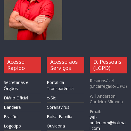
Acesso
Acesso aos
D. Pessoais
Rápido
Serviços
(LGPD)
Responsável
Secretarias e
Portal da
(Encarregado/DPO)
Órgãos
Transparência
Will Anderson
Diário Oficial
e-Sic
Cordeiro Miranda
Bandeira
Coranavírus
Email:
Brasão
Bolsa Família
will-
andersom@hotmai
Logotipo
Ouvidoria
l.com