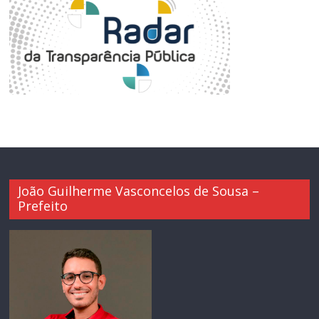
João Guilherme Vasconcelos de Sousa –
Prefeito