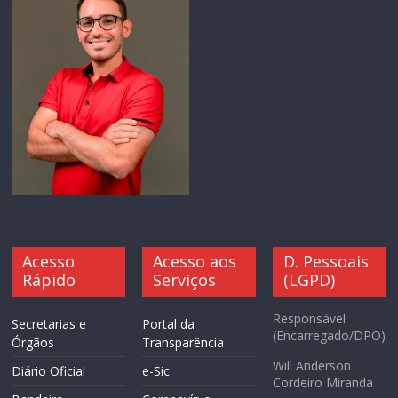
Acesso
Acesso aos
D. Pessoais
Rápido
Serviços
(LGPD)
Responsável
Secretarias e
Portal da
(Encarregado/DPO)
Órgãos
Transparência
Will Anderson
Diário Oficial
e-Sic
Cordeiro Miranda