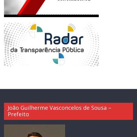
João Guilherme Vasconcelos de Sousa –
Prefeito