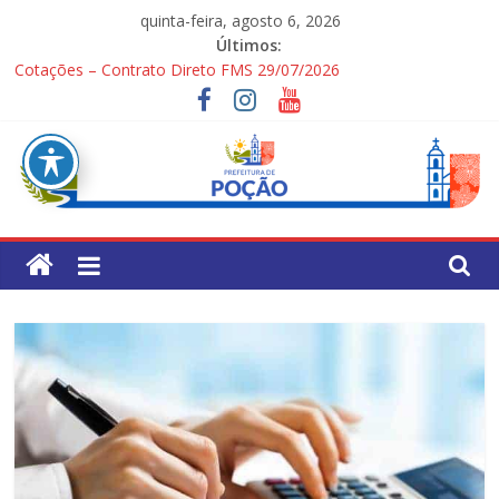
Pular
quinta-feira, agosto 6, 2026
para
Últimos:
o
Cotações – Contrato Direto FMS 29/07/2026
conteúdo
PONTOS TURÍSTICOS DE POÇÃO
Processo Seletivo Simplificado para Gestores Escolares da Rede
Municipal
1ª Festa dos Pais
Processo Seletivo Simplificado Secretaria de Saúde
Pref.
Mun.
de
Poção