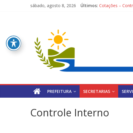
Pular
sábado, agosto 8, 2026
Últimos:
Cotações – Contr
para
PONTOS TURÍST
o
Pref.
Processo Seletivo
conteúdo
1ª Festa dos Pais
Processo Seletivo
Mun.
de
Poção
PREFEITURA
SECRETARIAS
SERV
Controle Interno