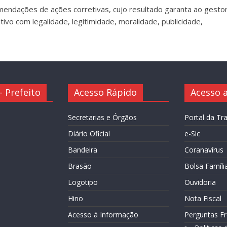
endações de ações corretivas, cujo resultado garanta ao gesto
ivo com legalidade, legitimidade, moralidade, publicidade,
 Prefeito
Acesso Rápido
Acesso a
Secretarias e Órgãos
Portal da Tr
Diário Oficial
e-Sic
Bandeira
Coranavírus
Brasão
Bolsa Famíli
Logotipo
Ouvidoria
Hino
Nota Fiscal
Acesso á Informação
Perguntas F