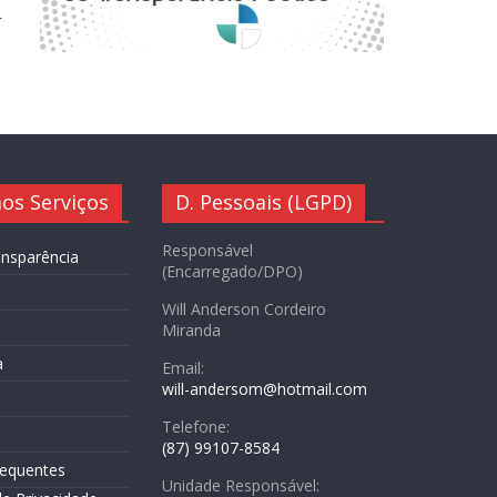
r
os Serviços
D. Pessoais (LGPD)
Responsável
ansparência
(Encarregado/DPO)
Will Anderson Cordeiro
Miranda
a
Email:
will-andersom@hotmail.com
Telefone:
(87) 99107-8584
requentes
Unidade Responsável: