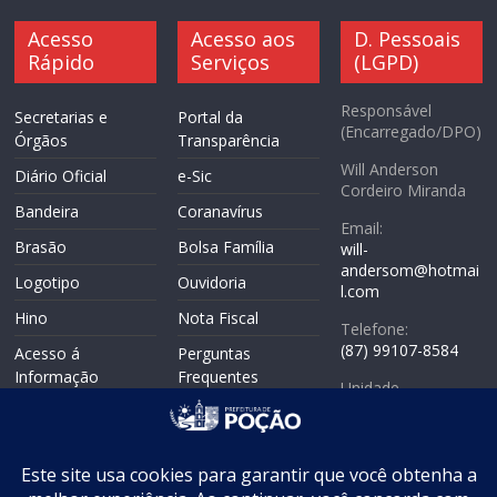
Acesso
Acesso aos
D. Pessoais
Rápido
Serviços
(LGPD)
Responsável
Secretarias e
Portal da
(Encarregado/DPO)
Órgãos
Transparência
Will Anderson
Diário Oficial
e-Sic
Cordeiro Miranda
Bandeira
Coranavírus
Email:
Brasão
Bolsa Família
will-
andersom@hotmai
Logotipo
Ouvidoria
l.com
Hino
Nota Fiscal
Telefone:
(87) 99107-8584
Acesso á
Perguntas
Informação
Frequentes
Unidade
Politicas de
Responsável:
Mapa do Site
Privacidade
Coordenadoria de
WebMail
Controle Interno