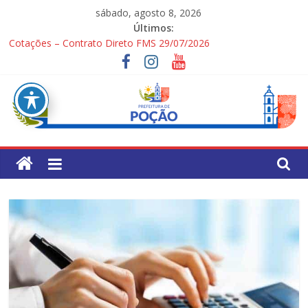
Pular
sábado, agosto 8, 2026
para
Últimos:
o
Cotações – Contrato Direto FMS 29/07/2026
conteúdo
PONTOS TURÍSTICOS DE POÇÃO
Processo Seletivo Simplificado para Gestores Escolares da Rede
Municipal
1ª Festa dos Pais
Processo Seletivo Simplificado Secretaria de Saúde
Pref.
Mun.
de
Poção