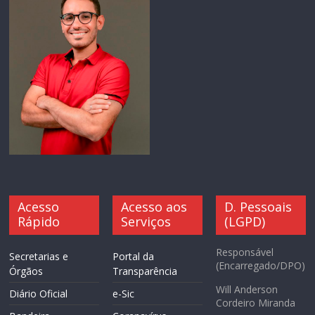
Acesso
Acesso aos
D. Pessoais
Rápido
Serviços
(LGPD)
Responsável
Secretarias e
Portal da
(Encarregado/DPO)
Órgãos
Transparência
Will Anderson
Diário Oficial
e-Sic
Cordeiro Miranda