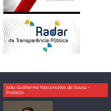
João Guilherme Vasconcelos de Sousa –
Prefeito