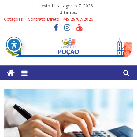
Pular
sexta-feira, agosto 7, 2026
para
Últimos:
o
Cotações – Contrato Direto FMS 29/07/2026
conteúdo
PONTOS TURÍSTICOS DE POÇÃO
Processo Seletivo Simplificado para Gestores Escolares da Rede
Municipal
1ª Festa dos Pais
Processo Seletivo Simplificado Secretaria de Saúde
Pref.
Mun.
de
Poção