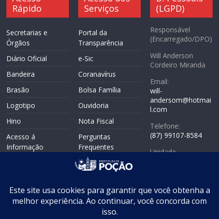
Rápido
Serviços
(LGPD)
Responsável
Secretarias e
Portal da
(Encarregado/DPO)
Órgãos
Transparência
Will Anderson
Diário Oficial
e-Sic
Cordeiro Miranda
Bandeira
Coranavírus
Email:
Brasão
Bolsa Família
will-
andersom@hotmai
Logotipo
Ouvidoria
l.com
Hino
Nota Fiscal
Telefone:
(87) 99107-8584
Acesso á
Perguntas
Informação
Frequentes
Unidade
Politicas de
Responsável:
Mapa do Site
Privacidade
Coordenadoria de
WebMail
Controle Interno