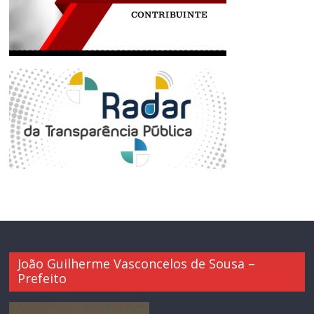
João Guilherme Vasconcelos de Sousa –
Prefeito