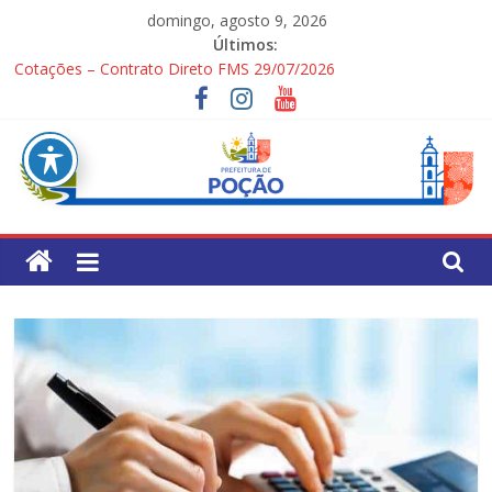
Pular
domingo, agosto 9, 2026
para
Últimos:
o
Cotações – Contrato Direto FMS 29/07/2026
conteúdo
PONTOS TURÍSTICOS DE POÇÃO
Processo Seletivo Simplificado para Gestores Escolares da Rede
Municipal
1ª Festa dos Pais
Processo Seletivo Simplificado Secretaria de Saúde
Pref.
Mun.
de
Poção