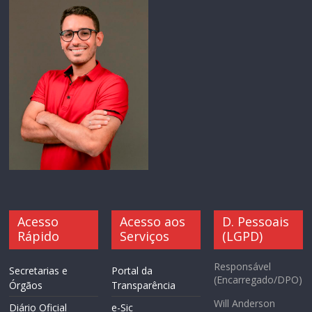
Acesso
Acesso aos
D. Pessoais
Rápido
Serviços
(LGPD)
Responsável
Secretarias e
Portal da
(Encarregado/DPO)
Órgãos
Transparência
Will Anderson
Diário Oficial
e-Sic