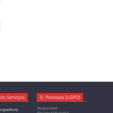
os Serviços
D. Pessoais (LGPD)
Responsável
ansparência
(Encarregado/DPO)