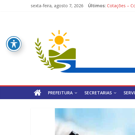
Pular
sexta-feira, agosto 7, 2026
Últimos:
Cotações – Co
para
PONTOS TUR
o
Pref.
Processo Sele
conteúdo
1ª Festa dos P
Processo Selet
Mun.
de
Poção
PREFEITURA
SECRETARIAS
SERV