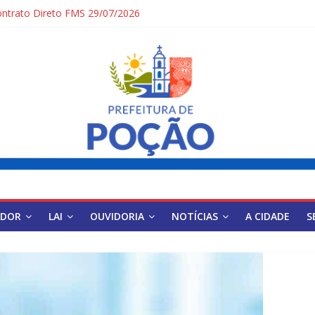
ntrato Direto FMS 29/07/2026
ÍSTICOS DE POÇÃO
tivo Simplificado para Gestores Escolares da Rede Municipal
ais
ivo Simplificado Secretaria de Saúde
IDOR
LAI
OUVIDORIA
NOTÍCIAS
A CIDADE
S