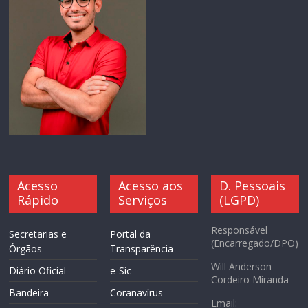
Acesso
Acesso aos
D. Pessoais
Rápido
Serviços
(LGPD)
Responsável
Secretarias e
Portal da
(Encarregado/DPO)
Órgãos
Transparência
Will Anderson
Diário Oficial
e-Sic
Cordeiro Miranda
Bandeira
Coranavírus
Email: