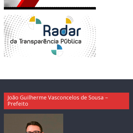
João Guilherme Vasconcelos de Sousa –
Prefeito