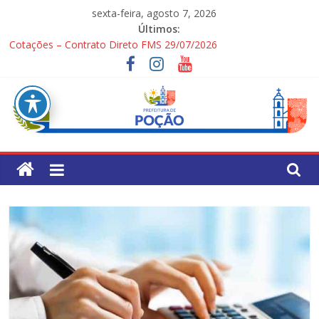
Pular
sexta-feira, agosto 7, 2026
para
Últimos:
o
Cotações – Contrato Direto FMS 29/07/2026
conteúdo
PONTOS TURÍSTICOS DE POÇÃO
Processo Seletivo Simplificado para Gestores Escolares da Rede
Municipal
1ª Festa dos Pais
Processo Seletivo Simplificado Secretaria de Saúde
Pref.
Mun.
de
Poção