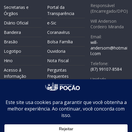
Responsável
Secretarias e
Portal da
(Encarregado/DPO)
Órgãos
Transparência
Will Anderson
Diário Oficial
e-Sic
Cordeiro Miranda
Bandeira
Coranavírus
Email:
Brasão
Bolsa Família
will-
andersom@hotmai
Logotipo
Ouvidoria
l.com
Hino
Nota Fiscal
Telefone:
(87) 99107-8584
Acesso á
Perguntas
Informação
Frequentes
Unidade
Politicas de
Responsável:
Mapa do Site
Privacidade
Coordenadoria de
WebMail
Controle Interno