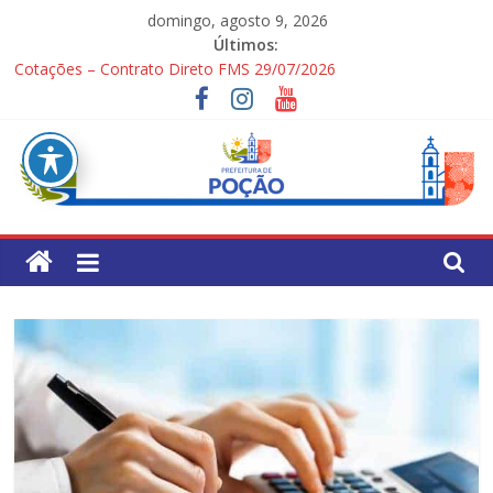
Pular
domingo, agosto 9, 2026
para
Últimos:
o
Cotações – Contrato Direto FMS 29/07/2026
conteúdo
PONTOS TURÍSTICOS DE POÇÃO
Processo Seletivo Simplificado para Gestores Escolares da Rede
Municipal
1ª Festa dos Pais
Processo Seletivo Simplificado Secretaria de Saúde
Pref.
Mun.
de
Poção