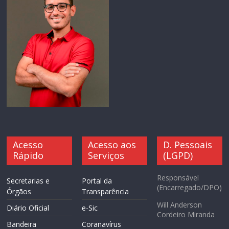
Acesso
Acesso aos
D. Pessoais
Rápido
Serviços
(LGPD)
Responsável
Secretarias e
Portal da
(Encarregado/DPO)
Órgãos
Transparência
Will Anderson
Diário Oficial
e-Sic
Cordeiro Miranda
Bandeira
Coranavírus