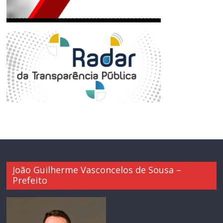
João Guilherme Vasconcelos de Sousa –
Prefeito