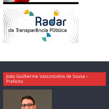
João Guilherme Vasconcelos de Sousa –
Prefeito