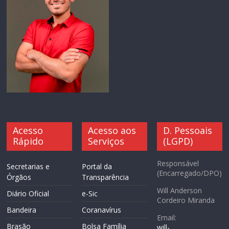
Acesso
Acesso aos
D. Pessoais
Rápido
Serviços
(LGPD)
Responsável
Secretarias e
Portal da
(Encarregado/DPO)
Órgãos
Transparência
Will Anderson
Diário Oficial
e-Sic
Cordeiro Miranda
Bandeira
Coranavírus
Email:
Brasão
Bolsa Família
will-