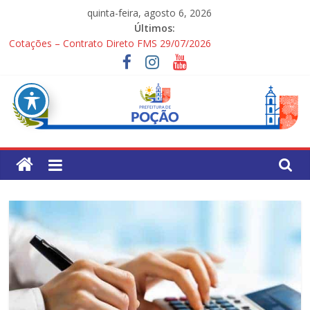
Pular
quinta-feira, agosto 6, 2026
para
Últimos:
o
Cotações – Contrato Direto FMS 29/07/2026
conteúdo
PONTOS TURÍSTICOS DE POÇÃO
Processo Seletivo Simplificado para Gestores Escolares da Rede
Municipal
1ª Festa dos Pais
Processo Seletivo Simplificado Secretaria de Saúde
Pref.
Mun.
de
Poção