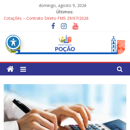
Pular
domingo, agosto 9, 2026
para
Últimos:
o
Cotações – Contrato Direto FMS 29/07/2026
conteúdo
PONTOS TURÍSTICOS DE POÇÃO
Processo Seletivo Simplificado para Gestores Escolares da Rede
Municipal
1ª Festa dos Pais
Processo Seletivo Simplificado Secretaria de Saúde
Pref.
Mun.
de
Poção