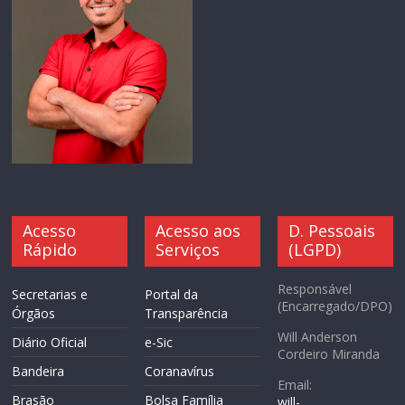
Acesso
Acesso aos
D. Pessoais
Rápido
Serviços
(LGPD)
Responsável
Secretarias e
Portal da
(Encarregado/DPO)
Órgãos
Transparência
Will Anderson
Diário Oficial
e-Sic
Cordeiro Miranda
Bandeira
Coranavírus
Email:
Brasão
Bolsa Família
will-