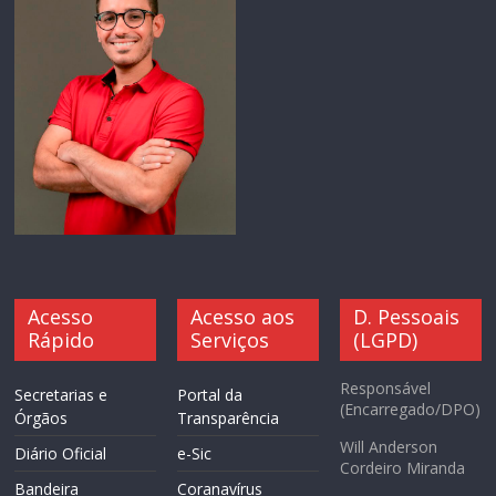
Acesso
Acesso aos
D. Pessoais
Rápido
Serviços
(LGPD)
Responsável
Secretarias e
Portal da
(Encarregado/DPO)
Órgãos
Transparência
Will Anderson
Diário Oficial
e-Sic
Cordeiro Miranda
Bandeira
Coranavírus