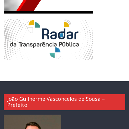
João Guilherme Vasconcelos de Sousa –
Prefeito