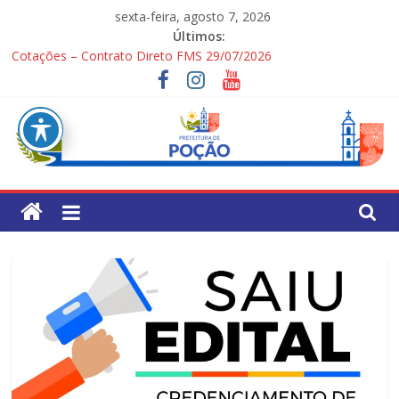
Pular
sexta-feira, agosto 7, 2026
para
Últimos:
o
Cotações – Contrato Direto FMS 29/07/2026
conteúdo
PONTOS TURÍSTICOS DE POÇÃO
Processo Seletivo Simplificado para Gestores Escolares da Rede
Municipal
1ª Festa dos Pais
Processo Seletivo Simplificado Secretaria de Saúde
Pref.
Mun.
de
Poção