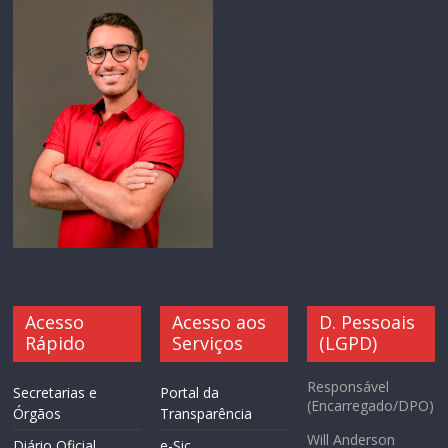
Acesso
Acesso aos
D. Pessoais
Rápido
Serviços
(LGPD)
Responsável
Secretarias e
Portal da
(Encarregado/DPO)
Órgãos
Transparência
Will Anderson
Diário Oficial
e-Sic