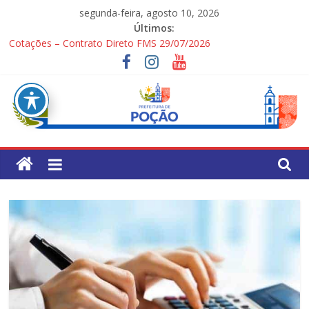
Pular
segunda-feira, agosto 10, 2026
para
Últimos:
o
Cotações – Contrato Direto FMS 29/07/2026
conteúdo
PONTOS TURÍSTICOS DE POÇÃO
Processo Seletivo Simplificado para Gestores Escolares da Rede
Municipal
1ª Festa dos Pais
Processo Seletivo Simplificado Secretaria de Saúde
Pref.
Mun.
de
Poção