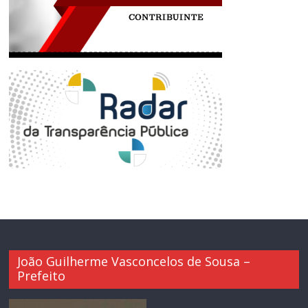
João Guilherme Vasconcelos de Sousa –
Prefeito