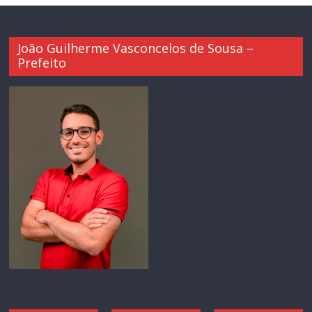
João Guilherme Vasconcelos de Sousa –
Prefeito