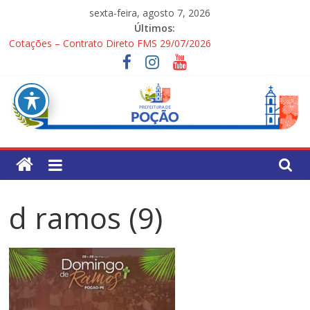
Pular
sexta-feira, agosto 7, 2026
para
Últimos:
o
Cotações – Contrato Direto FMS 29/07/2026
conteúdo
PONTOS TURÍSTICOS DE POÇÃO
Processo Seletivo Simplificado para Gestores Escolares da Rede
Municipal
1ª Festa dos Pais
Processo Seletivo Simplificado Secretaria de Saúde
Pref.
Mun.
d ramos (9)
de
Poção