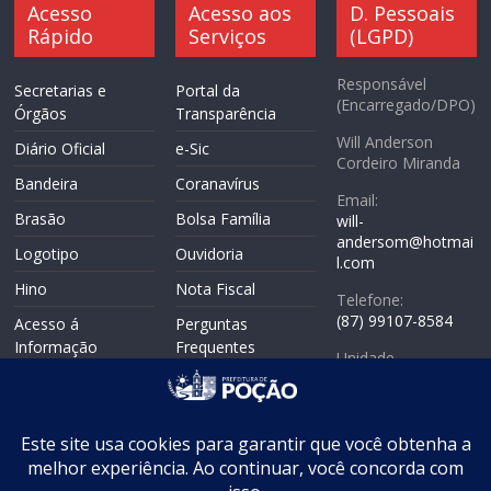
Acesso
Acesso aos
D. Pessoais
Rápido
Serviços
(LGPD)
Responsável
Secretarias e
Portal da
(Encarregado/DPO)
Órgãos
Transparência
Will Anderson
Diário Oficial
e-Sic
Cordeiro Miranda
Bandeira
Coranavírus
Email:
Brasão
Bolsa Família
will-
andersom@hotmai
Logotipo
Ouvidoria
l.com
Hino
Nota Fiscal
Telefone:
(87) 99107-8584
Acesso á
Perguntas
Informação
Frequentes
Unidade
Politicas de
Responsável:
Mapa do Site
Privacidade
Coordenadoria de
WebMail
Controle Interno