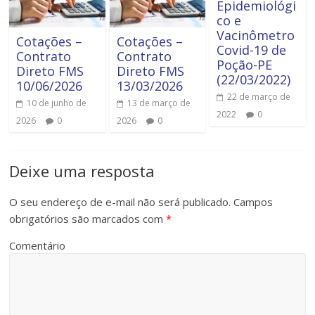
Epidemiológi
co e
Vacinômetro
Cotações –
Cotações –
Covid-19 de
Contrato
Contrato
Poção-PE
Direto FMS
Direto FMS
(22/03/2022)
10/06/2026
13/03/2026
22 de março de
10 de junho de
13 de março de
2022
0
2026
0
2026
0
Deixe uma resposta
O seu endereço de e-mail não será publicado.
Campos
obrigatórios são marcados com
*
Comentário