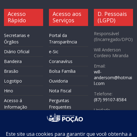
Acesso
Acesso aos
D. Pessoais
Rápido
Serviços
(LGPD)
Responsável
Secretarias e
Portal da
(Encarregado/DPO)
Órgãos
Transparência
Will Anderson
Diário Oficial
e-Sic
Cordeiro Miranda
Bandeira
Coranavírus
Email:
Brasão
Bolsa Família
will-
andersom@hotmai
Logotipo
Ouvidoria
l.com
Hino
Nota Fiscal
Telefone:
(87) 99107-8584
Acesso á
Perguntas
Informação
Frequentes
Unidade
Politicas de
Responsável:
Mapa do Site
Privacidade
Coordenadoria de
WebMail
Controle Interno