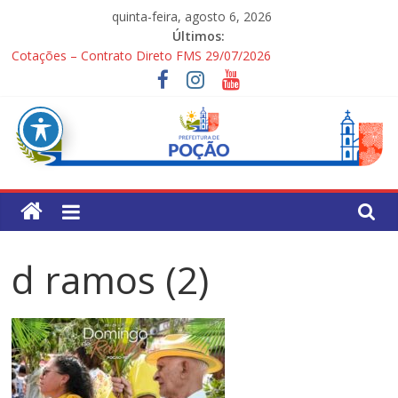
Pular
quinta-feira, agosto 6, 2026
para
Últimos:
o
Cotações – Contrato Direto FMS 29/07/2026
conteúdo
PONTOS TURÍSTICOS DE POÇÃO
Processo Seletivo Simplificado para Gestores Escolares da Rede
Municipal
1ª Festa dos Pais
Processo Seletivo Simplificado Secretaria de Saúde
Pref.
Mun.
d ramos (2)
de
Poção