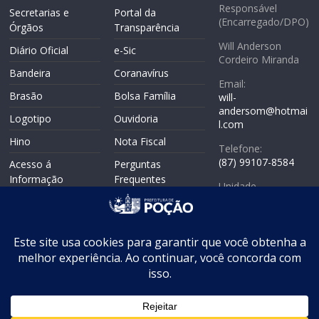
Responsável
Secretarias e
Portal da
(Encarregado/DPO)
Órgãos
Transparência
Will Anderson
Diário Oficial
e-Sic
Cordeiro Miranda
Bandeira
Coranavírus
Email:
Brasão
Bolsa Família
will-
andersom@hotmai
Logotipo
Ouvidoria
l.com
Hino
Nota Fiscal
Telefone:
(87) 99107-8584
Acesso á
Perguntas
Informação
Frequentes
Unidade
Politicas de
Responsável:
Mapa do Site
Privacidade
Coordenadoria de
WebMail
Controle Interno