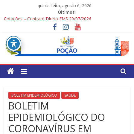
Pular
quinta-feira, agosto 6, 2026
para
Últimos:
o
Cotações – Contrato Direto FMS 29/07/2026
conteúdo
PONTOS TURÍSTICOS DE POÇÃO
Processo Seletivo Simplificado para Gestores Escolares da Rede
Municipal
1ª Festa dos Pais
Processo Seletivo Simplificado Secretaria de Saúde
Pref.
Mun.
de
BOLETIM EPIDEMIOLÓGICO
SAÚDE
BOLETIM
Poção
EPIDEMIOLÓGICO DO
CORONAVÍRUS EM