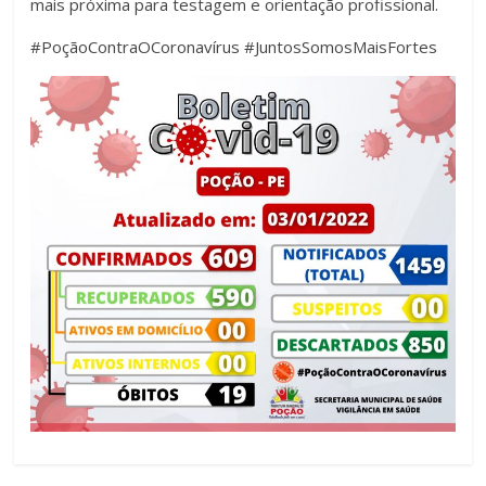
mais próxima para testagem e orientação profissional.
#PoçãoContraOCoronavírus #JuntosSomosMaisFortes