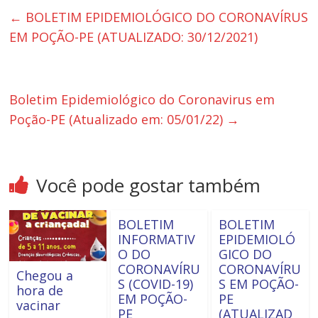
←
BOLETIM EPIDEMIOLÓGICO DO CORONAVÍRUS
EM POÇÃO-PE (ATUALIZADO: 30/12/2021)
Boletim Epidemiológico do Coronavirus em
Poção-PE (Atualizado em: 05/01/22)
→
Você pode gostar também
BOLETIM
BOLETIM
INFORMATIV
EPIDEMIOLÓ
O DO
GICO DO
CORONAVÍRU
CORONAVÍRU
Chegou a
S (COVID-19)
S EM POÇÃO-
hora de
EM POÇÃO-
PE
vacinar
PE
(ATUALIZAD