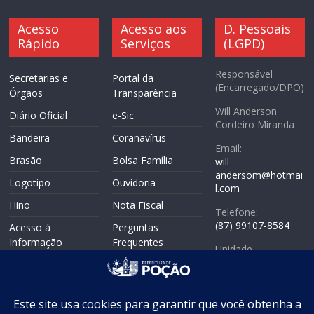
Acesso
Acesso aos
D. Pessoais
Rápido
Serviços
(LGPD)
Responsável
Secretarias e
Portal da
(Encarregado/DPO)
Órgãos
Transparência
Will Anderson
Diário Oficial
e-Sic
Cordeiro Miranda
Bandeira
Coranavírus
Email:
Brasão
Bolsa Família
will-
andersom@hotmai
Logotipo
Ouvidoria
l.com
Hino
Nota Fiscal
Telefone:
(87) 99107-8584
Acesso á
Perguntas
Informação
Frequentes
Unidade
Politicas de
Responsável:
Mapa do Site
Privacidade
Coordenadoria de
WebMail
Controle Interno