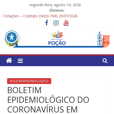
Pular
segunda-feira, agosto 10, 2026
para
Últimos:
o
Cotações – Contrato Direto FMS 29/07/2026
conteúdo
PONTOS TURÍSTICOS DE POÇÃO
Processo Seletivo Simplificado para Gestores Escolares da Rede
Municipal
1ª Festa dos Pais
Processo Seletivo Simplificado Secretaria de Saúde
Pref.
Mun.
de
BOLETIM EPIDEMIOLÓGICO
BOLETIM
Poção
EPIDEMIOLÓGICO DO
CORONAVÍRUS EM